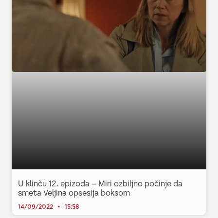
U klinču 12. epizoda – Miri ozbiljno počinje da
smeta Veljina opsesija boksom
14/09/2022
15:58