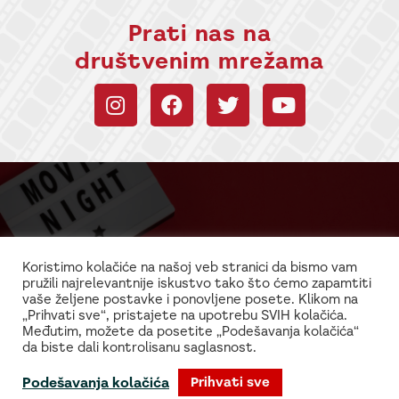
Prati nas na
društvenim mrežama
Budi uvek u toku sa
informacijama!
Koristimo kolačiće na našoj veb stranici da bismo vam
pružili najrelevantnije iskustvo tako što ćemo zapamtiti
Najnovije vesti iz sveta filma i glume
vaše željene postavke i ponovljene posete. Klikom na
„Prihvati sve“, pristajete na upotrebu SVIH kolačića.
Međutim, možete da posetite „Podešavanja kolačića“
da biste dali kontrolisanu saglasnost.
Podešavanja kolačića
Prihvati sve
© 2026 Kinopolis.rs
Kontakt
O nama
Politika privatnosti