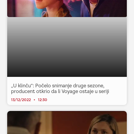
„U klinču“: Počelo snimanje druge sezone,
producent otkrio da li Voyage ostaje u seriji
13/12/2022
12:30