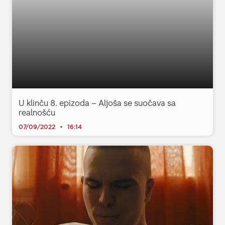
U klinču 8. epizoda – Aljoša se suočava sa
realnošću
07/09/2022
16:14