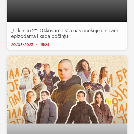
„U klinču 2“: Otkrivamo šta nas očekuje u novim
epizodama i kada počinju
20/03/2023
15:24